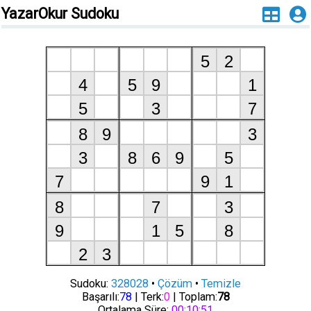
YazarOkur Sudoku
Sudoku:
328028
•
Çözüm
•
Temizle
Başarılı:
78
| Terk:
0
| Toplam:
78
Ortalama Süre:
00:10:51