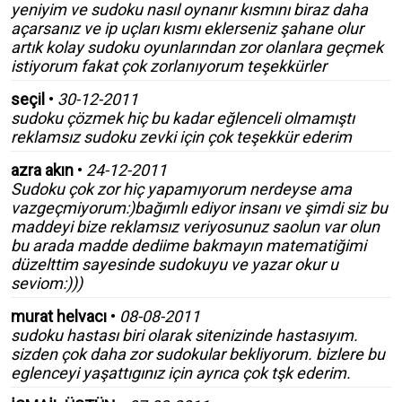
yeniyim ve sudoku nasıl oynanır kısmını biraz daha
açarsanız ve ip uçları kısmı eklerseniz şahane olur
artık kolay sudoku oyunlarından zor olanlara geçmek
istiyorum fakat çok zorlanıyorum teşekkürler
seçil
•
30-12-2011
sudoku çözmek hiç bu kadar eğlenceli olmamıştı
reklamsız sudoku zevki için çok teşekkür ederim
azra akın
•
24-12-2011
Sudoku çok zor hiç yapamıyorum nerdeyse ama
vazgeçmiyorum:)bağımlı ediyor insanı ve şimdi siz bu
maddeyi bize reklamsız veriyosunuz saolun var olun
bu arada madde dediime bakmayın matematiğimi
düzelttim sayesinde sudokuyu ve yazar okur u
seviom:)))
murat helvacı
•
08-08-2011
sudoku hastası biri olarak sitenizinde hastasıyım.
sizden çok daha zor sudokular bekliyorum. bizlere bu
eglenceyi yaşattıgınız için ayrıca çok tşk ederim.