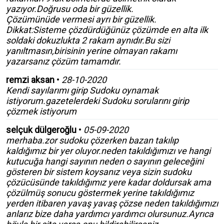
yazıyor.Doğrusu oda bir güzellik.
Çözümünüde vermesi ayrı bir güzellik.
Dikkat:Sisteme çözdürdüğünüz çözümde en alta ilk
soldaki dokuzlukta 2 rakam aynıdır.Bu sizi
yanıltmasın,birisinin yerine olmayan rakamı
yazarsanız çözüm tamamdır.
remzi aksan
•
28-10-2020
Kendi sayılarımı girip Sudoku oynamak
istiyorum.gazetelerdeki Sudoku sorularını girip
çözmek istiyorum
selçuk dülgeroğlu
•
05-09-2020
merhaba.zor sudoku çözerken bazan takılıp
kaldığımız bir yer oluyor.neden takıldığımızı ve hangi
kutucuğa hangi sayının neden o sayının geleceğini
gösteren bir sistem koysanız veya sizin sudoku
çözücüsünde takıldığımız yere kadar doldursak ama
çözülmüş sonucu göstermek yerine takıldığımız
yerden itibaren yavaş yavaş çözse neden takıldığımızı
anlarız bize daha yardımcı yardımcı olursunuz.Ayrıca