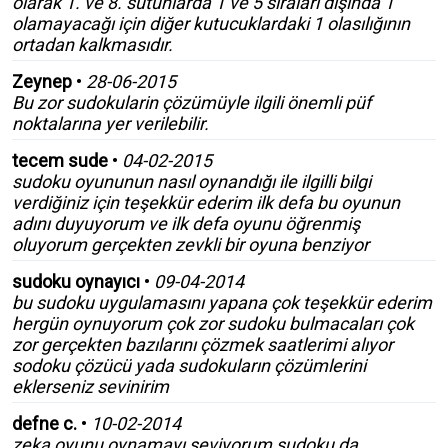
olarak 1. ve 8. sütunlarda 1 ve 5 sıraları dışında 1
olamayacağı için diğer kutucuklardaki 1 olasılığının
ortadan kalkmasıdır.
Zeynep
•
28-06-2015
Bu zor sudokularin çözümüyle ilgili önemli püf
noktalarına yer verilebilir.
tecem sude
•
04-02-2015
sudoku oyununun nasıl oynandığı ile ilgilli bilgi
verdiğiniz için teşekkür ederim ilk defa bu oyunun
adını duyuyorum ve ilk defa oyunu öğrenmiş
oluyorum gerçekten zevkli bir oyuna benziyor
sudoku oynayıcı
•
09-04-2014
bu sudoku uygulamasını yapana çok teşekkür ederim
hergün oynuyorum çok zor sudoku bulmacaları çok
zor gerçekten bazılarını çözmek saatlerimi alıyor
sodoku çözücü yada sudokuların çözümlerini
eklerseniz sevinirim
defne c.
•
10-02-2014
zeka oyunu oynamayı seviyorum sudoku da