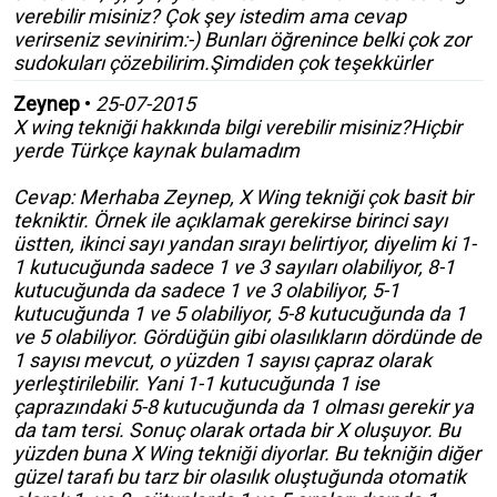
verebilir misiniz? Çok şey istedim ama cevap
verirseniz sevinirim:-) Bunları öğrenince belki çok zor
sudokuları çözebilirim.Şimdiden çok teşekkürler
Zeynep
•
25-07-2015
X wing tekniği hakkında bilgi verebilir misiniz?Hiçbir
yerde Türkçe kaynak bulamadım
Cevap: Merhaba Zeynep, X Wing tekniği çok basit bir
tekniktir. Örnek ile açıklamak gerekirse birinci sayı
üstten, ikinci sayı yandan sırayı belirtiyor, diyelim ki 1-
1 kutucuğunda sadece 1 ve 3 sayıları olabiliyor, 8-1
kutucuğunda da sadece 1 ve 3 olabiliyor, 5-1
kutucuğunda 1 ve 5 olabiliyor, 5-8 kutucuğunda da 1
ve 5 olabiliyor. Gördüğün gibi olasılıkların dördünde de
1 sayısı mevcut, o yüzden 1 sayısı çapraz olarak
yerleştirilebilir. Yani 1-1 kutucuğunda 1 ise
çaprazındaki 5-8 kutucuğunda da 1 olması gerekir ya
da tam tersi. Sonuç olarak ortada bir X oluşuyor. Bu
yüzden buna X Wing tekniği diyorlar. Bu tekniğin diğer
güzel tarafı bu tarz bir olasılık oluştuğunda otomatik