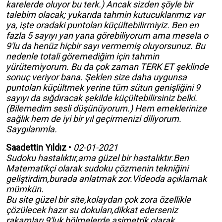
karelerde oluyor bu terk.) Ancak sizden şöyle bir
talebim olacak; yukarıda tahmin kutucuklarımız var
ya, işte oradaki puntoları küçültebilirmiyiz. Ben en
fazla 5 sayıyı yan yana görebiliyorum ama mesela o
9'lu da henüz hiçbir sayı vermemiş oluyorsunuz. Bu
nedenle totali göremediğim için tahmin
yürütemiyorum. Bu da çok zaman TERK ET şeklinde
sonuç veriyor bana. Şeklen size daha uygunsa
puntoları küçültmek yerine tüm sütun genişliğini 9
sayıyı da sığdıracak şekilde küçültebilirsiniz belki.
(Bilemedim sesli düşünüyorum.) Hem emeklerinize
sağlık hem de iyi bir yıl geçirmenizi diliyorum.
Saygılarımla.
Saadettin Yıldız
•
02-01-2021
Sudoku hastalıktır,ama güzel bir hastalıktır.Ben
Matematikçi olarak sudoku çözmenin tekniğini
geliştirdim,burada anlatmak zor.Videoda açıklamak
mümkün.
Bu site güzel bir site,kolaydan çok zora özellikle
çözülecek hazır su dokuları,dikkat ederseniz
rakamları 9'luk bölmelerde asimetrik olarak