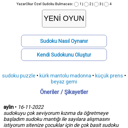
YazarOkur Özel Sudoku Bulmacası:
1 |
2 |
3 |
4
Sudoku Nasıl Oynanır
Kendi Sudokunu Oluştur
sudoku puzzle
•
kürk mantolu madonna
•
küçük prens
•
beyaz gemi
Öneriler / Şikayetler
aylin
•
16-11-2022
sudokuyu çok seviyorum kızıma da öğretmeye
başladım sudoku mantığı ile sayılara alışmasını
istiyorum sitenize çocuklar için de çok basit sudoku