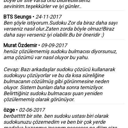
böyle bir site varsa onu bildirebilirseniz
sevinirim.teşekkürler ve iyi günler..
BTS Seungs
•
24-11-2017
Ben şöyle istiyorum.Sudoku Zor da biraz daha sayı
verseniz nasıl olur.Zaten zorda böyle olmaz!Biraz
daha sayı verseniz iyi olabilir.Bu bir öneridir :)
Murat Özdemir
•
09-09-2017
henüz çözülememiş sudoku bulmacısı diyorsunuz,
ama çözümü var nasıl oluyor bu yahu.
Cevap: Bazı arkadaşlar sudoku çözücü kullanarak
sudokuyu çözüyorlar ve bu da kısa süreliğine
bulmacanın cözülmüş gibi görünmesine neden
oluyor. Sistem bunları daha sonra temizliyor.
Belirttiğiniz sudoku bulmacası şuan yeniden
çözülememiş olarak görünüyor.
özge
•
02-06-2017
berbattttt bir site. ben sudoku ustası biri olarak
sudokunuzu çözemedim ve ben bir çok yerde
madalya kazanmış insanım pessssss ne diiim size