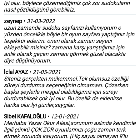
iyi olur. böylece çözemediğimiz çok zor sudokuların
nasıl çözüldüğünü görebiliriz.
zeynep
•
31-03-2022
uzun zamandır sudoku sayfanızı kullanıyorum o
yüzden öncelikle böyle bir oyun sayfası yaptığınız için
teşekkür ederim. öneri olarak zaman sayacı
ekleyebilir misiniz? zamana karşı yarıştığımız için
anlık olarak geçen zamanı görmek güzel olacaktır
diye düşünüyorum.
İclal AYAZ
•
21-05-2021
Siteniz gerçekten mükemmel.Tek olumsuz özelliği
süreyi durdurma seçeneğinin olmaması. Çözerken
başka şeylerle meşgul olabildiğimiz için süreyi
durdurabilsek çok iyi olur. Bu özellik de eklenirse
harika olur.İyi günler,saygılar.
Sibel KAFALOĞLU
•
12-01-2021
Merhaba Yazar Okur Ailesi,sorunum aslında kendimle
ilgili çünkü ÇOK ZOR oyunlarınızı çoğu zaman terk
etmek zorunda kalıyorum. (Hiç sayısı olmayan 9'lu