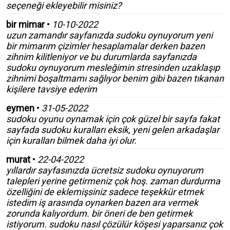
seçeneği ekleyebilir misiniz?
bir mimar
•
10-10-2022
uzun zamandır sayfanızda sudoku oynuyorum yeni
bir mimarım çizimler hesaplamalar derken bazen
zihnim kilitleniyor ve bu durumlarda sayfanızda
sudoku oynuyorum mesleğimin stresinden uzaklaşıp
zihnimi boşaltmamı sağlıyor benim gibi bazen tıkanan
kişilere tavsiye ederim
eymen
•
31-05-2022
sudoku oyunu oynamak için çok güzel bir sayfa fakat
sayfada sudoku kuralları eksik, yeni gelen arkadaşlar
için kuralları bilmek daha iyi olur.
murat
•
22-04-2022
yıllardır sayfasınızda ücretsiz sudoku oynuyorum
talepleri yerine getirmeniz çok hoş. zaman durdurma
özelliğini de eklemişsiniz sadece teşekkür etmek
istedim iş arasında oynarken bazen ara vermek
zorunda kalıyordum. bir öneri de ben getirmek
istiyorum. sudoku nasıl çözülür köşesi yaparsanız çok