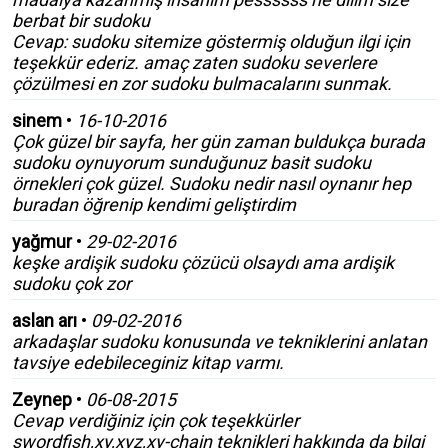
berbat bir sudoku
Cevap: sudoku sitemize göstermiş olduğun ilgi için
teşekkür ederiz. amaç zaten sudoku severlere
çözülmesi en zor sudoku bulmacalarını sunmak.
sinem
•
16-10-2016
Çok güzel bir sayfa, her gün zaman buldukça burada
sudoku oynuyorum sunduğunuz basit sudoku
örnekleri çok güzel. Sudoku nedir nasıl oynanır hep
buradan öğrenip kendimi geliştirdim
yağmur
•
29-02-2016
keşke ardişik sudoku çözücü olsaydı ama ardişik
sudoku çok zor
aslan arı
•
09-02-2016
arkadaşlar sudoku konusunda ve tekniklerini anlatan
tavsiye edebileceginiz kitap varmı.
Zeynep
•
06-08-2015
Cevap verdiğiniz için çok teşekkürler
swordfish,xy,xyz,xy-chain teknikleri hakkında da bilgi